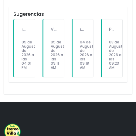
Sugerencias
¡JUNÍN CAMBIÓ LA HISTORIA EN SOLO 45 MINUTOS! LA BATALLA QUE ABRIÓ EL CAMINO A LA LIBERTAD DEL PERÚ.
VILLA EL SALVADOR VIVE CON MIEDO: LA INSEGURIDAD YA NO ESPERA PROMESAS
¡CADA LLUVIA ES UNA PESADILLA EN VILLA EL SALVADOR!
PENSIÓN 65 SE DUPLICA PERO ADULTOS MAYORES EXIGEN QUE NO QUEDE EN PROMESAS
05 de
05 de
04 de
03 de
August
August
August
August
de
de
de
de
2026 a
2026 a
2026 a
2026 a
las
las
las
las
04:01
09:11
09:18
09:23
PM
AM
AM
AM