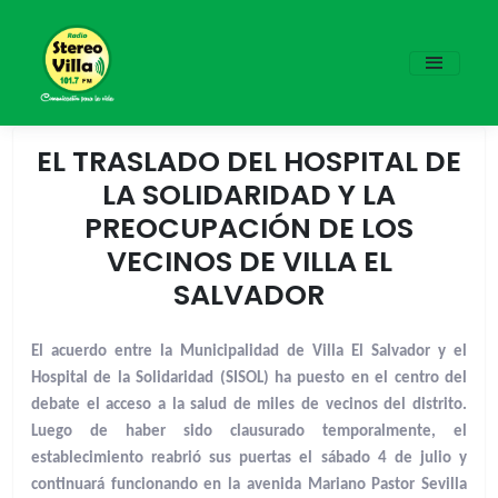
EL TRASLADO DEL HOSPITAL DE
LA SOLIDARIDAD Y LA
PREOCUPACIÓN DE LOS
VECINOS DE VILLA EL
SALVADOR
El acuerdo entre la Municipalidad de Villa El Salvador y el
Hospital de la Solidaridad (SISOL) ha puesto en el centro del
debate el acceso a la salud de miles de vecinos del distrito.
Luego de haber sido clausurado temporalmente, el
establecimiento reabrió sus puertas el sábado 4 de julio y
continuará funcionando en la avenida Mariano Pastor Sevilla