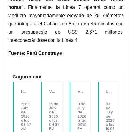
horas”.
 Finalmente, la Línea 7 operará como un 
viaducto mayoritariamente elevado de 28 kilómetros 
que integrará el Callao con Ancón en 46 minutos con 
un presupuesto de US$ 2,671 millones, 
interconectándose con la Línea 4.
Fuente: Perú Construye
Sugerencias
FALLECE FORTUNATO CHUQUITAYPE ANDRADE, “EL CHOLO”, REFERENTE DE LA SOLIDARIDAD Y LA CULTURA EN VILLA EL SALVADOR
VILLA EL SALVADOR RECIBE A ANA CORREA PARA PRESENTAR LIBRO SOBRE MEMORIA, TEATRO Y RESISTENCIA DURANTE EL CONFLICTO ARMADO INTERNO.
VILLA EL SALVADOR: EL ALCALDE GUIDO IÑIGO PERALTA PRIORIZÓ CONCIERTO DE SOMOS PERÚ Y NO ASISTIÓ AL DESFILE ESCOLAR CÍVICO CULTURAL 2026
UNIVERSIDAD SEÑOR DE SIPÁN PRESENTÓ ROBOT HUMANOIDE DE ÚLTIMA GENERACIÓN PARA FORTALECER LA INVESTIGACIÓN Y LA FORMACIÓN ACADÉMICA
21 de
16 de
11 de
03
July
July
July
de
de
de
de
July
2026
2026
2026
de
a las
a las
a las
2026
08:47
04:37
03:51
a las
AM
PM
PM
10:03