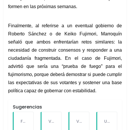
formen en las próximas semanas.
Finalmente, al referirse a un eventual gobierno de 
Roberto Sánchez o de Keiko Fujimori, Marroquín 
señaló que ambos enfrentarían retos similares: la 
necesidad de construir consensos y responder a una 
ciudadanía fragmentada. En el caso de Fujimori, 
advirtió que sería una “prueba de fuego” para el 
fujimorismo, porque deberá demostrar si puede cumplir 
las expectativas de sus votantes y sostener una base 
política capaz de gobernar con estabilidad.
Sugerencias
FALLECE FORTUNATO CHUQUITAYPE ANDRADE, “EL CHOLO”, REFERENTE DE LA SOLIDARIDAD Y LA CULTURA EN VILLA EL SALVADOR
VILLA EL SALVADOR RECIBE A ANA CORREA PARA PRESENTAR LIBRO SOBRE MEMORIA, TEATRO Y RESISTENCIA DURANTE EL CONFLICTO ARMADO INTERNO.
VILLA EL SALVADOR: EL ALCALDE GUIDO IÑIGO PERALTA PRIORIZÓ CONCIERTO DE SOMOS PERÚ Y NO ASISTIÓ AL DESFILE ESCOLAR CÍVICO CULTURAL 2026
UNIVERSIDAD SEÑOR DE SIPÁN PRESENTÓ ROBOT HUMANOIDE DE ÚLTIMA GENERACIÓN PARA FORTALECER LA INVESTIGACIÓN Y LA FORMACIÓN ACADÉMICA