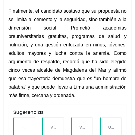
Finalmente, el candidato sostuvo que su propuesta no 
se limita al cemento y la seguridad, sino también a la 
dimensión social. Prometió academias 
preuniversitarias gratuitas, programas de salud y 
nutrición, y una gestión enfocada en niños, jóvenes, 
adultos mayores y lucha contra la anemia. Como 
argumento de respaldo, recordó que ha sido elegido 
cinco veces alcalde de Magdalena del Mar y afirmó 
que esa trayectoria demuestra que es “un hombre de 
palabra” y que puede llevar a Lima una administración 
más firme, cercana y ordenada.
Sugerencias
FALLECE FORTUNATO CHUQUITAYPE ANDRADE, “EL CHOLO”, REFERENTE DE LA SOLIDARIDAD Y LA CULTURA EN VILLA EL SALVADOR
VILLA EL SALVADOR RECIBE A ANA CORREA PARA PRESENTAR LIBRO SOBRE MEMORIA, TEATRO Y RESISTENCIA DURANTE EL CONFLICTO ARMADO INTERNO.
VILLA EL SALVADOR: EL ALCALDE GUIDO IÑIGO PERALTA PRIORIZÓ CONCIERTO DE SOMOS PERÚ Y NO ASISTIÓ AL DESFILE ESCOLAR CÍVICO CULTURAL 2026
UNIVERSIDAD SEÑOR DE SIPÁN PRESENTÓ ROBOT HUMANOIDE DE ÚLTIMA GENERACIÓN PARA FORTALECER LA INVESTIGACIÓN Y LA FORMACIÓN ACADÉMICA