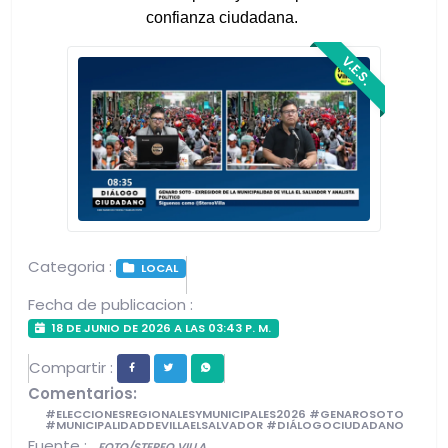
confianza ciudadana. 
V.E.S.
Categoria :
LOCAL
Fecha de publicacion :
18 DE JUNIO DE 2026 A LAS 03:43 P. M.
Compartir :
Comentarios:
#ELECCIONESREGIONALESYMUNICIPALES2026 #GENAROSOTO
#MUNICIPALIDADDEVILLAELSALVADOR #DIÁLOGOCIUDADANO
Fuente :
FOTO/STEREO VILLA