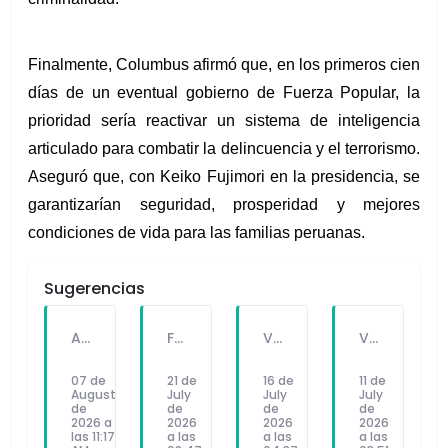
Finalmente, Columbus afirmó que, en los primeros cien 
días de un eventual gobierno de Fuerza Popular, la 
prioridad sería reactivar un sistema de inteligencia 
articulado para combatir la delincuencia y el terrorismo. 
Aseguró que, con Keiko Fujimori en la presidencia, se 
garantizarían seguridad, prosperidad y mejores 
condiciones de vida para las familias peruanas.
Sugerencias
A PEDIDO DEL PÚBLICO: "SEX Y DINERO" EL NUEVO SINGLE DE FATKINGBULLA
FALLECE FORTUNATO CHUQUITAYPE ANDRADE, “EL CHOLO”, REFERENTE DE LA SOLIDARIDAD Y LA CULTURA EN VILLA EL SALVADOR
VILLA EL SALVADOR RECIBE A ANA CORREA PARA PRESENTAR LIBRO SOBRE MEMORIA, TEATRO Y RESISTENCIA DURANTE EL CONFLICTO ARMADO INTERNO.
VILLA EL SALVADOR: EL ALCALDE GUIDO IÑIGO PERALTA PRIORIZÓ CONCIERTO DE SOMOS PERÚ Y NO ASISTIÓ AL DESFILE ESCOLAR CÍVICO CULTURAL 2026
07 de
21 de
16 de
11 de
August
July
July
July
de
de
de
de
2026 a
2026
2026
2026
las 11:17
a las
a las
a las