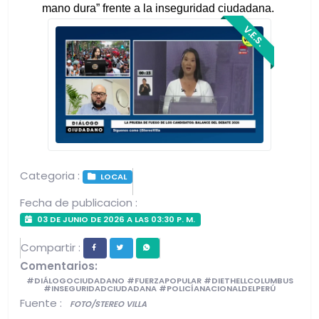
mano dura” frente a la inseguridad ciudadana. 
V.E.S.
Categoria :
LOCAL
Fecha de publicacion :
03 DE JUNIO DE 2026 A LAS 03:30 P. M.
Compartir :
Comentarios:
#DIÁLOGOCIUDADANO #FUERZAPOPULAR #DIETHELLCOLUMBUS
#INSEGURIDADCIUDADANA #POLICÍANACIONALDELPERÚ
Fuente :
FOTO/STEREO VILLA