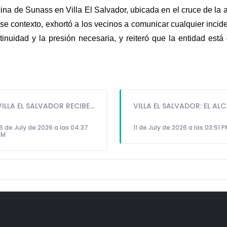
na de Sunass en Villa El Salvador, ubicada en el cruce de la 
se contexto, exhortó a los vecinos a comunicar cualquier incide
tinuidad y la presión necesaria, y reiteró que la entidad est
VILLA EL SALVADOR RECIBE A ANA CORREA PARA PRESENTAR LIBRO SOBRE MEMORIA, TEATRO Y RESISTENCIA DURANTE EL CONFLICTO ARMADO INTERNO.
VILLA EL SALVADOR: EL ALCALDE 
6 de July de 2026 a las 04:37
11 de July de 2026 a las 03:51 
PM