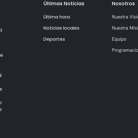
Últimas Noticias
Nosotros
Última hora
Nuestra Visi
Noticias locales
Nuestra Mis
a
Deportes
Equipo
Programaci
de
l
s
o
a