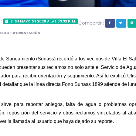
 :
21 DE MAYO DE 2026 A LAS 03:32 P. M.
Compartir :
LVADOR #ORIENTACIÓN
de Saneamiento (Sunass) recordó a los vecinos de Villa El Sal
, pueden presentar sus reclamos no solo ante el Servicio de Agua
ador para recibir orientación y seguimiento. Así lo explicó Uli
al detallar que la línea directa Fono Sunass 1899 atiende de lu
sirve para reportar aniegos, falta de agua o problemas oper
n, reposición del servicio y otros reclamos vinculados al abas
er la llamada al usuario que haya dejado su reporte.