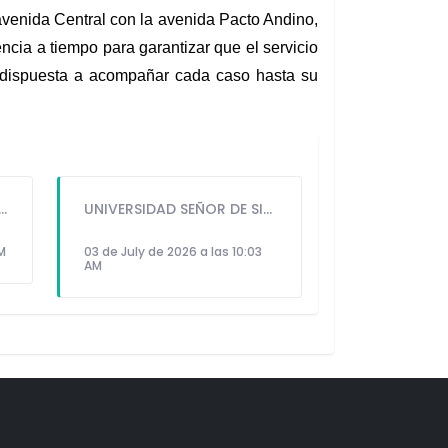
avenida Central con la avenida Pacto Andino, 
ncia a tiempo para garantizar que el servicio 
á dispuesta a acompañar cada caso hasta su 
GUIDO IÑIGO PERALTA PRIORIZÓ CONCIERTO DE SOMOS PERÚ Y NO ASISTIÓ AL DESFILE ESCOLAR CÍVICO CULTURAL 2026
UNIVERSIDAD SEÑOR DE SIPÁN PRESENTÓ ROBOT HUMANOIDE DE ÚLTIMA GENERACIÓN PARA FORTALECER LA INVESTIGACIÓN Y LA FORMACIÓN ACADÉMICA
PM
03 de July de 2026 a las 10:03
AM