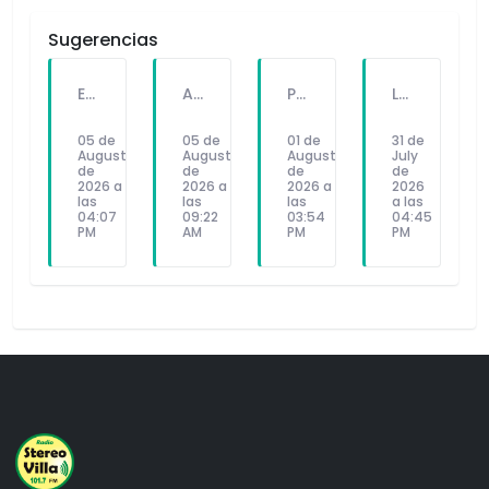
Sugerencias
EL JUICIO MÁS DIVERTIDO DE LOS CUENTOS FAMILIARES REGRESA POR EL "DÍA DEL NIÑO"
ALEX SANHUEZA PRESENTA "QUIÉREME", UN EMOTIVO SENCILLO QUE APUESTA POR LAS SEGUNDAS OPORTUNIDADES
PAE GARANTIZA ATENCIÓN A MÁS DE 4.1 MILLONES DE ESTUDIANTES A NIVEL NACIONAL DURANTE TODO EL AÑO ESCOLAR
LAS 6 ÁREAS DE CONOCIMIENTO MÁS DEMANDADAS HOY EN LOS PROFESIONALES EN INGENIERÍA
05 de
05 de
01 de
31 de
August
August
August
July
de
de
de
de
2026 a
2026 a
2026 a
2026
las
las
las
a las
04:07
09:22
03:54
04:45
PM
AM
PM
PM