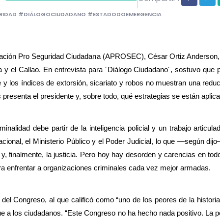
URIDAD #DIÁLOGOCIUDADANO #ESTADODOEMERGENCIA
ociación Pro Seguridad Ciudadana (APROSEC), César Ortiz Anderson, e
y el Callao. En entrevista para ´Diálogo Ciudadano´, sostuvo que pes
e y los índices de extorsión, sicariato y robos no muestran una redu
presenta el presidente y, sobre todo, qué estrategias se están aplica
nalidad debe partir de la inteligencia policial y un trabajo articulado
a Nacional, el Ministerio Público y el Poder Judicial, lo que —según d
al y, finalmente, la justicia. Pero hoy hay desorden y carencias en to
ara enfrentar a organizaciones criminales cada vez mejor armadas.
el Congreso, al que calificó como “uno de los peores de la historia”.
 a los ciudadanos. “Este Congreso no ha hecho nada positivo. La pob