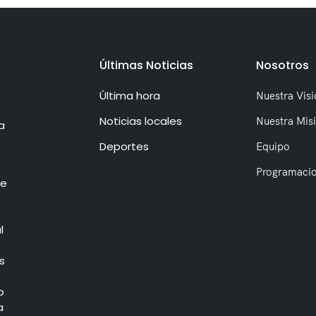
Últimas Noticias
Nosotros
Última hora
Nuestra Visi
Noticias locales
Nuestra Mis
a
Deportes
Equipo
Programaci
de
l
s
o
a