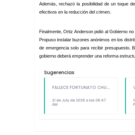
Además, rechazó la posibilidad de un toque de 
efectivos en la reducción del crimen.
Finalmente, Ortiz Anderson pidió al Gobierno no 
Propuso instalar buzones anónimos en los distrit
de emergencia solo para recibir presupuesto. B
gobierno deberá emprender una reforma estructural
Sugerencias
FALLECE FORTUNATO CHUQUITAYPE ANDRADE, “EL CHOLO”, REFERENTE DE LA SOLIDARIDAD Y LA CULTURA EN VILLA EL SALVADOR
21 de July de 2026 a las 08:47
1
AM