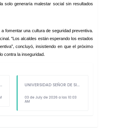
 solo generaría malestar social sin resultados 
 a fomentar una cultura de seguridad preventiva. 
cinal. “Los alcaldes están esperando los estados 
tiva”, concluyó, insistiendo en que el próximo 
o contra la inseguridad.
GUIDO IÑIGO PERALTA PRIORIZÓ CONCIERTO DE SOMOS PERÚ Y NO ASISTIÓ AL DESFILE ESCOLAR CÍVICO CULTURAL 2026
UNIVERSIDAD SEÑOR DE SIPÁN PRESENTÓ ROBOT HUMANOIDE DE ÚLTIMA GENERACIÓN PARA FORTALECER LA INVESTIGACIÓN Y LA FORMACIÓN ACADÉMICA
PM
03 de July de 2026 a las 10:03
AM