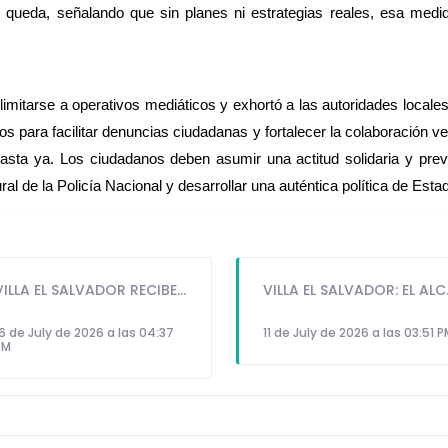
queda, señalando que sin planes ni estrategias reales, esa medida
limitarse a operativos mediáticos y exhortó a las autoridades locales
os para facilitar denuncias ciudadanas y fortalecer la colaboración ve
asta ya. Los ciudadanos deben asumir una actitud solidaria y preven
 de la Policía Nacional y desarrollar una auténtica política de Estad
VILLA EL SALVADOR RECIBE A ANA CORREA PARA PRESENTAR LIBRO SOBRE MEMORIA, TEATRO Y RESISTENCIA DURANTE EL CONFLICTO ARMADO INTERNO.
VILLA EL SALVADOR: EL ALCALDE 
6 de July de 2026 a las 04:37
11 de July de 2026 a las 03:51 
PM