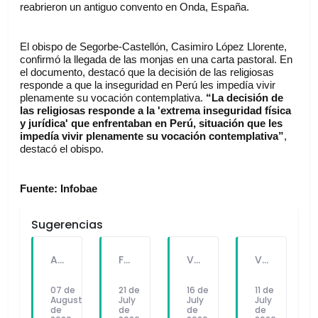
reabrieron un antiguo convento en Onda, España.
El obispo de Segorbe-Castellón, Casimiro López Llorente, 
confirmó la llegada de las monjas en una carta pastoral. En 
el documento, destacó que la decisión de las religiosas 
responde a que la inseguridad en Perú les impedía vivir 
plenamente su vocación contemplativa. 
“La decisión de 
las religiosas responde a la 'extrema inseguridad física 
y jurídica' que enfrentaban en Perú, situación que les 
impedía vivir plenamente su vocación contemplativa”
, 
destacó el obispo.
Fuente: Infobae
Sugerencias
A PEDIDO DEL PÚBLICO: "SEX Y DINERO" EL NUEVO SINGLE DE FATKINGBULLA
FALLECE FORTUNATO CHUQUITAYPE ANDRADE, “EL CHOLO”, REFERENTE DE LA SOLIDARIDAD Y LA CULTURA EN VILLA EL SALVADOR
VILLA EL SALVADOR RECIBE A ANA CORREA PARA PRESENTAR LIBRO SOBRE MEMORIA, TEATRO Y RESISTENCIA DURANTE EL CONFLICTO ARMADO INTERNO.
VILLA EL SALVADOR: EL ALCALDE GUIDO IÑIGO PERALTA PRIORIZÓ CONCIERTO DE SOMOS PERÚ Y NO ASISTIÓ AL DESFILE ESCOLAR CÍVICO CULTURAL 2026
07 de
21 de
16 de
11 de
August
July
July
July
de
de
de
de